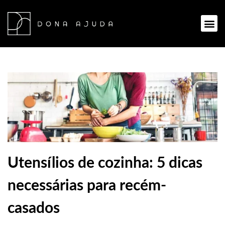
Ir
para
Me
o
conteúdo
Utensílios de cozinha: 5 dicas
necessárias para recém-
casados