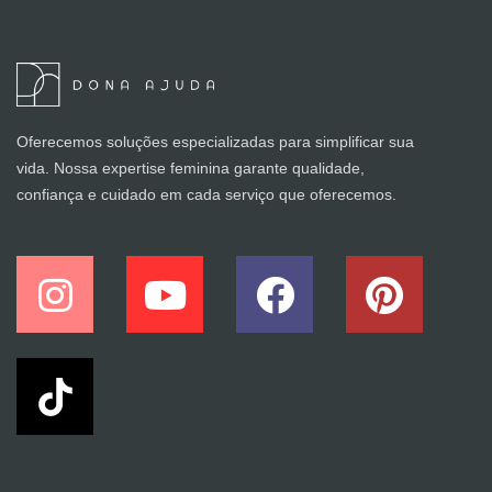
Oferecemos soluções especializadas para simplificar sua
vida. Nossa expertise feminina garante qualidade,
confiança e cuidado em cada serviço que oferecemos.
I
Y
F
P
n
o
a
i
s
u
c
n
t
t
e
t
a
u
b
e
g
b
o
r