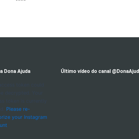
 a Dona Ajuda
Último vídeo do canal @DonaAju
access token could
be decrypted. Your
ss token is currently
id.
Please re-
orize your Instagram
unt
.