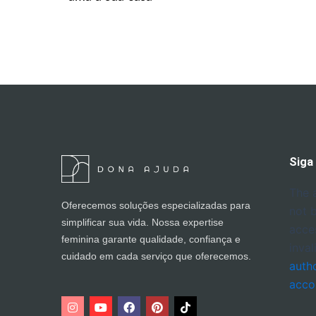
Siga
The 
Oferecemos soluções especializadas para
not 
simplificar sua vida. Nossa expertise
acce
feminina garante qualidade, confiança e
inval
cuidado em cada serviço que oferecemos.
auth
acco
I
Y
F
P
n
o
a
i