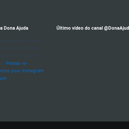
 a Dona Ajuda
Último vídeo do canal @DonaAju
access token could
be decrypted. Your
ss token is currently
id.
Please re-
orize your Instagram
unt
.