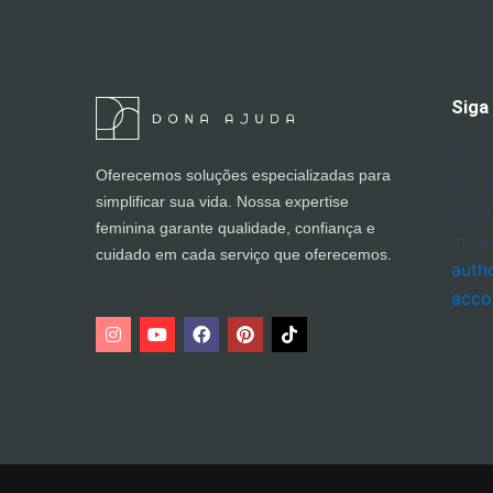
Siga
The 
Oferecemos soluções especializadas para
not 
simplificar sua vida. Nossa expertise
acce
feminina garante qualidade, confiança e
inval
cuidado em cada serviço que oferecemos.
auth
acco
I
Y
F
P
n
o
a
i
s
u
c
n
t
t
e
t
a
u
b
e
g
b
o
r
r
e
o
e
a
k
s
m
t