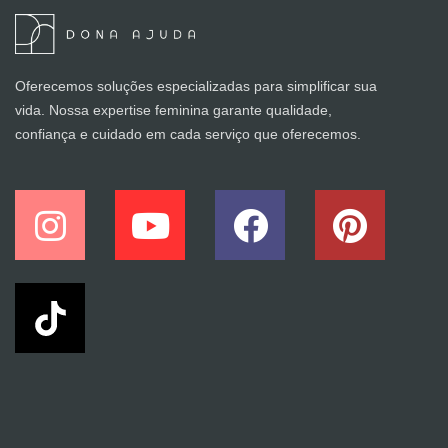
Oferecemos soluções especializadas para simplificar sua
vida. Nossa expertise feminina garante qualidade,
confiança e cuidado em cada serviço que oferecemos.
I
Y
F
P
n
o
a
i
s
u
c
n
t
t
e
t
a
u
b
e
g
b
o
r
r
e
o
e