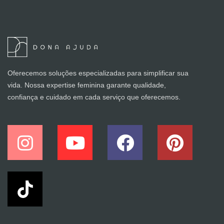
Oferecemos soluções especializadas para simplificar sua
vida. Nossa expertise feminina garante qualidade,
confiança e cuidado em cada serviço que oferecemos.
I
Y
F
P
n
o
a
i
s
u
c
n
t
t
e
t
a
u
b
e
g
b
o
r