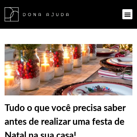
Ir
para
Me
o
conteúdo
Tudo o que você precisa saber
antes de realizar uma festa de
Natal na sua casa!