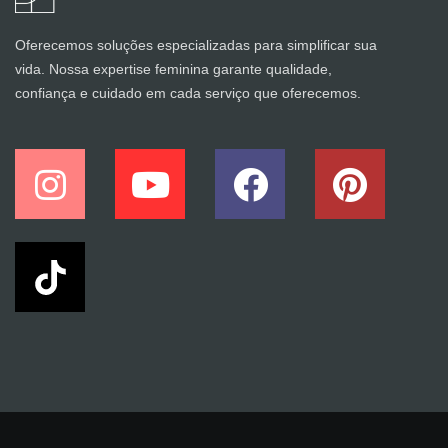
Oferecemos soluções especializadas para simplificar sua
vida. Nossa expertise feminina garante qualidade,
confiança e cuidado em cada serviço que oferecemos.
I
Y
F
P
n
o
a
i
s
u
c
n
t
t
e
t
a
u
b
e
g
b
o
r
r
e
o
e
a
k
s
m
t