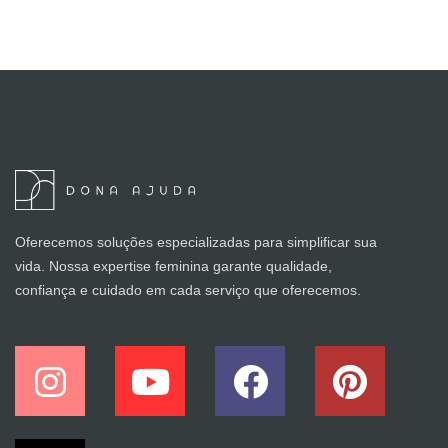
Oferecemos soluções especializadas para simplificar sua
vida. Nossa expertise feminina garante qualidade,
confiança e cuidado em cada serviço que oferecemos.
I
Y
F
P
n
o
a
i
s
u
c
n