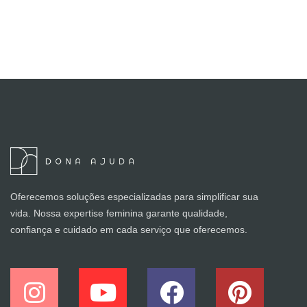
Oferecemos soluções especializadas para simplificar sua
vida. Nossa expertise feminina garante qualidade,
confiança e cuidado em cada serviço que oferecemos.
I
Y
F
P
n
o
a
i