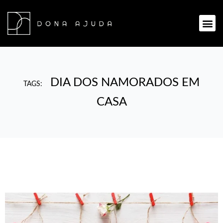
Ir
para
Me
o
conteúdo
DIA DOS NAMORADOS EM
TAGS:
CASA