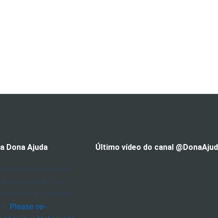
 a Dona Ajuda
Último vídeo do canal @DonaAju
access token could
be decrypted. Your
ss token is currently
id.
Please re-