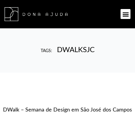
Ir
para
Me
o
conteúdo
DWALKSJC
TAGS:
DWalk – Semana de Design em São José dos Campos