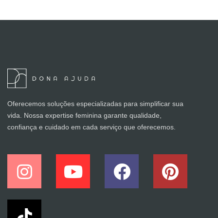
Oferecemos soluções especializadas para simplificar sua
vida. Nossa expertise feminina garante qualidade,
confiança e cuidado em cada serviço que oferecemos.
I
Y
F
P
n
o
a
i
s
u
c
n
t
t
e
t