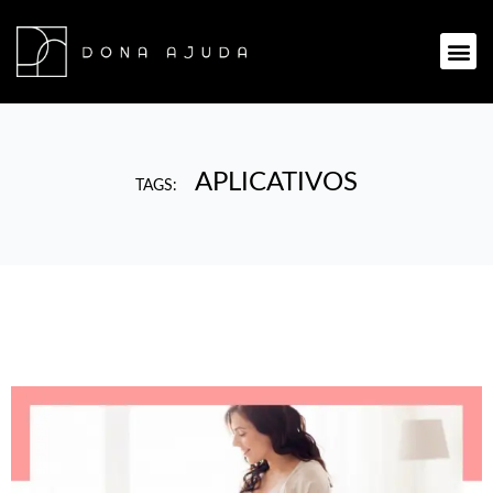
Ir
para
Me
o
conteúdo
APLICATIVOS
TAGS: